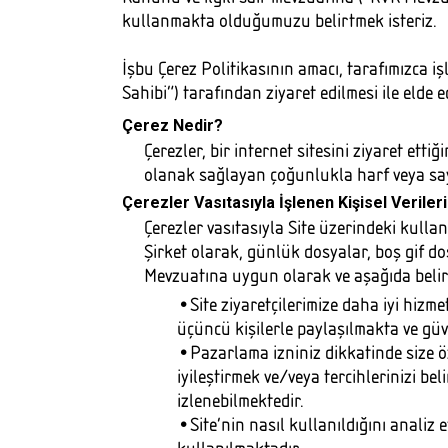
kullanmakta olduğumuzu belirtmek isteriz.
İşbu Çerez Politikasının amacı, tarafımızca i
Sahibi”) tarafından ziyaret edilmesi ile elde e
Çerez Nedir?
Çerezler, bir internet sitesini ziyaret et
olanak sağlayan çoğunlukla harf veya say
Çerezler Vasıtasıyla İşlenen Kişisel Veriler
Çerezler vasıtasıyla Site üzerindeki kullanı
Şirket olarak, günlük dosyalar, boş gif do
Mevzuatına uygun olarak ve aşağıda belirti
•Site ziyaretçilerimize daha iyi hizme
üçüncü kişilerle paylaşılmakta ve gü
•Pazarlama izniniz dikkatinde size öz
iyileştirmek ve/veya tercihlerinizi be
izlenebilmektedir.
•Site’nin nasıl kullanıldığını analiz e