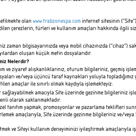
şletilmekte olan
www.trabzonespa.com
internet sitesinin (“Site”)
dilen çerezlerin, türleri ve kullanım amaçları hakkında ilgili siz
tiğiniz zaman bilgisayarınızda veya mobil cihazınızda (“cihaz”) 
ılardan oluşan küçük metin dosyalarıdır.
iniz Nelerdir?
m ve ziyaret alışkanlıklarınız, oturum bilgileriniz, geçmiş işle
syaları ve/veya üçüncü taraf kaynakları yoluyla topladığımız ç
len amaçlar ile sınırlı olmak kaydıyla işlemekteyiz:
t sağlayabilmek amacıyla Site üzerinde gezinme bilgileriniz işl
venli olarak saklanmaktadır.
el tanıtım yapmak, promosyonlar ve pazarlama teklifleri sunma
lirlemek amaçlarıyla, Site üzerinde gezinme bilgileriniz ve/veya
tmek ve Siteyi kullanım deneyiminizi iyileştirmek amaçlarıyla iş