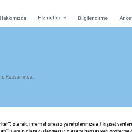
Hizmetler
Hakkımızda
Bilgilendirme
Anke
unu Kapsamında...
t”) olarak, internet sitesi ziyaretçilerimize ait kişisel veriler
tı”) uygun olarak işlenmesi için azami hassasiyeti göstermekte