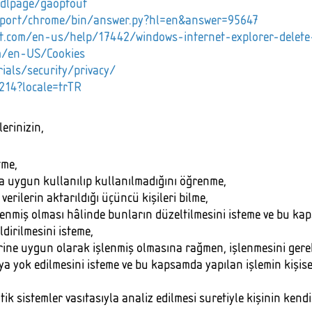
/dlpage/gaoptout
pport/chrome/bin/answer.py?hl=en&answer=95647
ft.com/en-us/help/17442/windows-internet-explorer-delet
om/en-US/Cookies
ials/security/privacy/
214?locale=trTR
erinizin,
tme,
a uygun kullanılıp kullanılmadığını öğrenme,
verilerin aktarıldığı üçüncü kişileri bilme,
işlenmiş olması hâlinde bunların düzeltilmesini isteme ve bu ka
ldirilmesini isteme,
rine uygun olarak işlenmiş olmasına rağmen, işlenmesini gere
veya yok edilmesini isteme ve bu kapsamda yapılan işlemin kişisel
k sistemler vasıtasıyla analiz edilmesi suretiyle kişinin kend