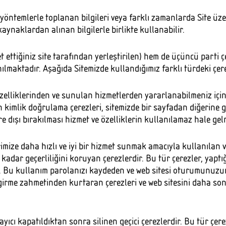
lı yöntemlerle toplanan bilgileri veya farklı zamanlarda Site üze
kaynaklardan alınan bilgilerle birlikte kullanabilir.
t ettiğiniz site tarafından yerleştirilen) hem de üçüncü parti çe
ılmaktadır. Aşağıda Sitemizde kullandığımız farklı türdeki çerez
özelliklerinden ve sunulan hizmetlerden yararlanabilmeniz için
n kimlik doğrulama çerezleri, sitemizde bir sayfadan diğerin
e dışı bırakılması hizmet ve özelliklerin kullanılamaz hale gel
erimize daha hızlı ve iyi bir hizmet sunmak amacıyla kullanılan v
kadar geçerliliğini koruyan çerezlerdir. Bu tür çerezler, yaptığ
nır. Bu kullanım parolanızı kaydeden ve web sitesi oturumunuzu
girme zahmetinden kurtaran çerezleri ve web sitesini daha sonr
yıcı kapatıldıktan sonra silinen geçici çerezlerdir. Bu tür çerezl