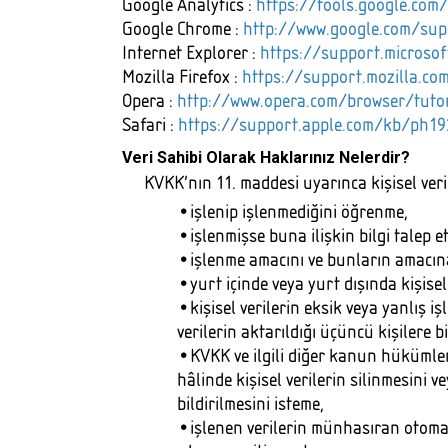
Google Analytics :
https://tools.google.com
Google Chrome :
http://www.google.com/su
Internet Explorer :
https://support.microso
Mozilla Firefox :
https://support.mozilla.c
Opera :
http://www.opera.com/browser/tutor
Safari :
https://support.apple.com/kb/ph19
Veri Sahibi Olarak Haklarınız Nelerdir?
KVKK'nın 11. maddesi uyarınca kişisel veril
•işlenip işlenmediğini öğrenme,
•işlenmişse buna ilişkin bilgi talep e
•işlenme amacını ve bunların amacın
•yurt içinde veya yurt dışında kişisel 
•kişisel verilerin eksik veya yanlış 
verilerin aktarıldığı üçüncü kişilere bi
•KVKK ve ilgili diğer kanun hükümle
hâlinde kişisel verilerin silinmesini 
bildirilmesini isteme,
•işlenen verilerin münhasıran otomati