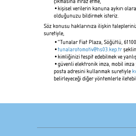
çıkmasına itiraz etme,
•kişisel verilerin kanuna aykırı olar
olduğunuzu bildirmek isteriz.
Söz konusu haklarınıza ilişkin taleplerini
suretiyle,
•“Tunalar Fiat Plaza, Söğütlü, 61100
•
tunalarotomotiv@hs03.kep.tr
şeklin
•kimliğinizi tespit edebilmek ve yanlış
•güvenli elektronik imza, mobil imza y
posta adresini kullanmak suretiyle
k
belirleyeceği diğer yöntemlerle iletebil