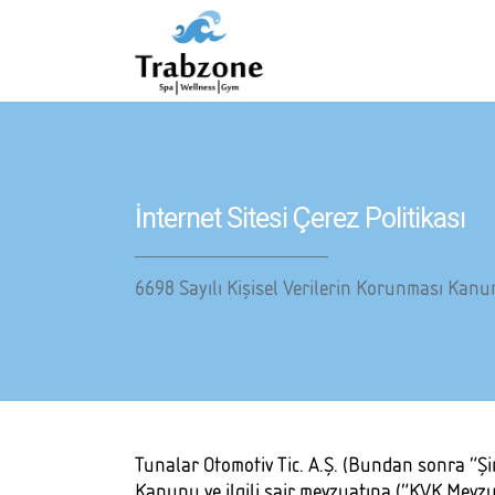
İnternet Sitesi Çerez Politikası
6698 Sayılı Kişisel Verilerin Korunması Kan
Tunalar Otomotiv Tic. A.Ş. (Bundan sonra “Şirke
Kanunu ve ilgili sair mevzuatına (“KVK Mevzua